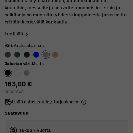
monenlaisiin ympäristöihin, kuten toimistoihin,
kouluihin, messuille ja neuvotteluhuoneisiin. Istuin ja
selkänoja on muotoiltu yhdestä kappaleesta ja verhoiltu
erittäin kestävällä kankaalla.
Lue lisää
Väri
:
Vaaleanharmaa
Jalustan väri
:
Musta
183,00 €
Ilman ALV
Lisää ostoslistalle / tarjoukseen
Saatavuus
Takuu 7 vuotta