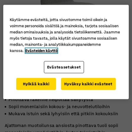
Käytämme evästeitä, jotta sivustomme toimii oikein ja
voimme personoida sisältöä ja mainoksia, tarjota sosiaalisen
median ominaisuuksia ja analysoida tietoliikennettä. Jaamme
myös tietoja tavasta, jolla käytät sivustoamme sosiaalisen
median, mainonta- ja analytiikkakumppaneidemme
kanssa.
Evästeiden käyttö
Evästeasetukset
Hylkää kaikki
Hyväksy kaikki evästeet
Pinottava rakenne helpottaa säilytystä
Sopii monenlaisiin kokous- ja neuvottelutiloihin
Mukava istuin sekä lyhyisiin että pitkiin kokouksiin
Ajattoman muotoilunsa ansiosta pinottava tuoli sopii