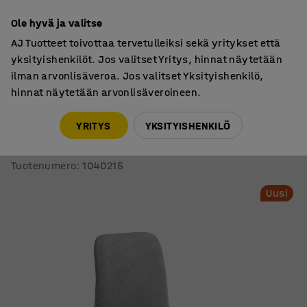
7 vuoden takuu
Ole hyvä ja valitse
AJ Tuotteet toivottaa tervetulleiksi sekä yritykset että
yksityishenkilöt. Jos valitset Yritys, hinnat näytetään
ilman arvonlisäveroa. Jos valitset Yksityishenkilö,
hinnat näytetään arvonlisäveroineen.
Tuolit
Neuvottelutuolit
YRITYS
YKSITYISHENKILÖ
Tuoli LABELL
Kelkkajalka, musta/vaaleanharmaa
Tuotenumero
:
1040215
Uusi