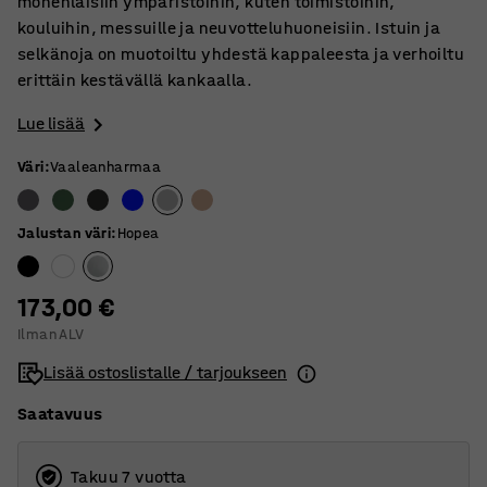
monenlaisiin ympäristöihin, kuten toimistoihin,
kouluihin, messuille ja neuvotteluhuoneisiin. Istuin ja
selkänoja on muotoiltu yhdestä kappaleesta ja verhoiltu
erittäin kestävällä kankaalla.
Lue lisää
Väri
:
Vaaleanharmaa
Jalustan väri
:
Hopea
173,00 €
Ilman ALV
Lisää ostoslistalle / tarjoukseen
Saatavuus
Takuu 7 vuotta