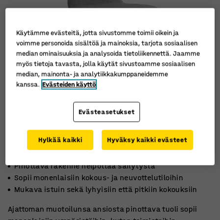
Käytämme evästeitä, jotta sivustomme toimii oikein ja
voimme personoida sisältöä ja mainoksia, tarjota sosiaalisen
median ominaisuuksia ja analysoida tietoliikennettä. Jaamme
myös tietoja tavasta, jolla käytät sivustoamme sosiaalisen
median, mainonta- ja analytiikkakumppaneidemme
kanssa.
Evästeiden käyttö
Evästeasetukset
Hylkää kaikki
Hyväksy kaikki evästeet
Pinottava rakenne helpottaa säilytystä
Sopii monenlaisiin kokous- ja neuvottelutiloihin
Mukava istuin sekä lyhyisiin että pitkiin kokouksiin
Ajattoman muotoilunsa ansiosta pinottava tuoli sopii