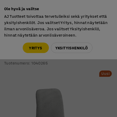
7 vuoden takuu
Ole hyvä ja valitse
AJ Tuotteet toivottaa tervetulleiksi sekä yritykset että
yksityishenkilöt. Jos valitset Yritys, hinnat näytetään
ilman arvonlisäveroa. Jos valitset Yksityishenkilö,
hinnat näytetään arvonlisäveroineen.
Tuolit
Neuvottelutuolit
YRITYS
YKSITYISHENKILÖ
Tuoli LABELL
Kelkkajalka, hopea/vaaleanharmaa
Tuotenumero
:
1040265
Uusi