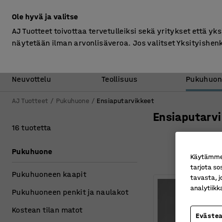
Ilman ALV
Ole hyvä ja valitse
AJ Tuotteet toivottaa tervetulleiksi sekä yritykset että yks
näytetään ilman arvonlisäveroa. Jos valitset Yksityishen
Toimisto &
Varasto &
Neuvottelu
Teollisuus
Pukuhuon
AJ Tuotteet
Pukuhuone
Ensiaputarvikkeet
Ensiaputarvi
16 tuotetta
Pukuhuone
Käytämme e
tarjota so
Pukuhuoneen kaapit
tavasta, j
analytiik
Pukuhuoneen penkit ja naulakot
Kostean tilan matot
Eväste