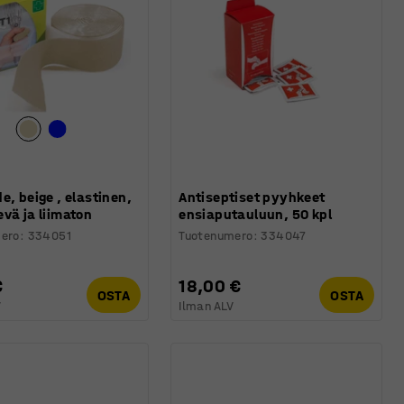
e, beige , elastinen,
Antiseptiset pyyhkeet
vä ja liimaton
ensiaputauluun, 50 kpl
ero
:
334051
Tuotenumero
:
334047
€
18,00 €
OSTA
OSTA
V
Ilman ALV