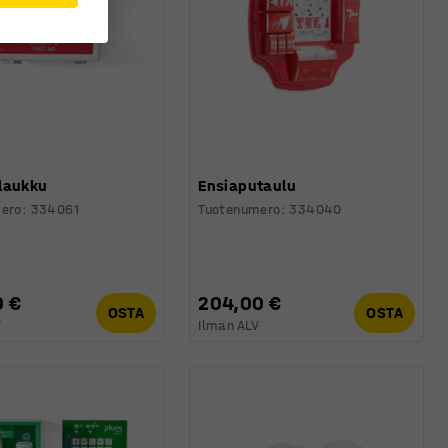
laukku
Ensiaputaulu
ero
:
334061
Tuotenumero
:
334040
0 €
204,00 €
OSTA
OSTA
V
Ilman ALV