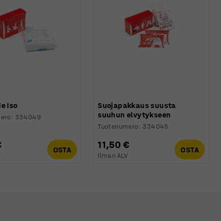
e Iso
Suojapakkaus suusta
suuhun elvytykseen
ero
:
334049
Tuotenumero
:
334045
€
11,50 €
OSTA
OSTA
V
Ilman ALV