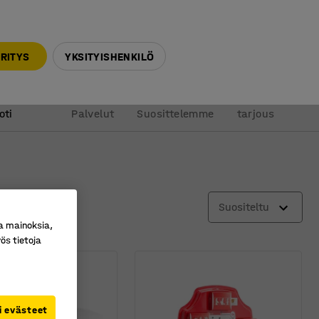
010 32 888 50
info@ajtuotteet.fi
RITYS
YKSITYISHENKILÖ
&
Pyydä
oti
Palvelut
Suosittelemme
tarjous
Suositeltu
a mainoksia,
ös tietoja
i evästeet