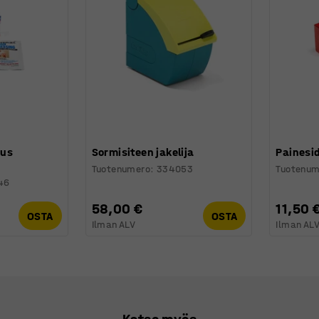
us
Sormisiteen jakelija
Painesid
Tuotenumero
:
334053
Tuotenum
46
58,00 €
11,50 
OSTA
OSTA
Ilman ALV
Ilman AL