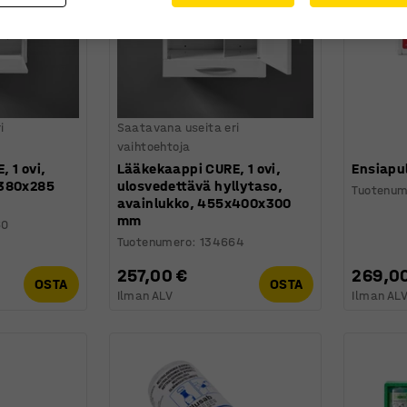
i
Saatavana useita eri
vaihtoehtoja
 1 ovi,
Lääkekaappi CURE, 1 ovi,
Ensiapu
x380x285
ulosvedettävä hyllytaso,
Tuotenum
avainlukko, 455x400x300
mm
60
Tuotenumero
:
134664
257,00 €
269,0
OSTA
OSTA
Ilman ALV
Ilman AL