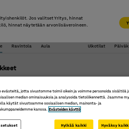
7 vuoden takuu
ityishenkilöt. Jos valitset Yritys, hinnat
Y
kilö, hinnat näytetään arvonlisäveroineen.
Vastaanotto &
Koulu 
e
Ravintola
Aula
Ulkotilat
Päiväk
kkeet
västeitä, jotta sivustomme toimii oikein ja voimme personoida sisältöä j
siaalisen median ominaisuuksia ja analysoida tietoliikennettä. Jaamme my
olla käytät sivustoamme sosiaalisen median, mainonta- ja
kakumppaneidemme kanssa.
Evästeiden käyttö
asetukset
Hylkää kaikki
Hyväksy kaikk