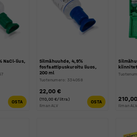
 NaCl-lius,
Silmähuuhde, 4,9%
Silmähu
fosfaattipuskuroitu liuos,
kiinnite
200 ml
57
Tuotenum
Tuotenumero
:
334058
22,00 €
210,00
(110,00 €/litra)
OSTA
OSTA
Ilman ALV
Ilman AL