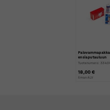
Palovammapakka
ensiaputauluun
Tuotenumero
:
3340
18,00 €
Ilman ALV