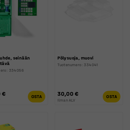
uhde, seinään
Pölysuoja, muovi
ttävä
Tuotenumero
:
334041
ero
:
334056
 €
30,00 €
OSTA
OSTA
V
Ilman ALV