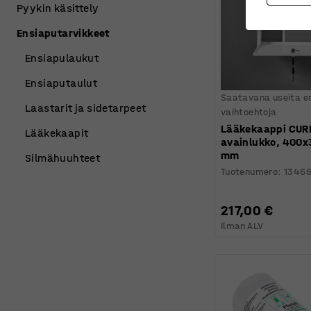
Pyykin käsittely
Ensiaputarvikkeet
Ensiapulaukut
Ensiaputaulut
Saatavana useita er
Laastarit ja sidetarpeet
vaihtoehtoja
Lääkekaappi CURE,
Lääkekaapit
avainlukko, 400
mm
Silmähuuhteet
Tuotenumero
:
1346
217,00 €
Ilman ALV