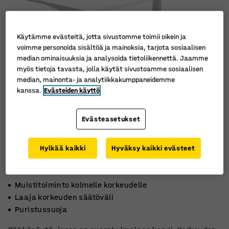
Käytämme evästeitä, jotta sivustomme toimii oikein ja
voimme personoida sisältöä ja mainoksia, tarjota sosiaalisen
median ominaisuuksia ja analysoida tietoliikennettä. Jaamme
myös tietoja tavasta, jolla käytät sivustoamme sosiaalisen
median, mainonta- ja analytiikkakumppaneidemme
kanssa.
Evästeiden käyttö
Evästeasetukset
Hylkää kaikki
Hyväksy kaikki evästeet
Muistitoiminto kolmelle korkeudelle
Laaja korkeuden säätöväli
Puristussuoja