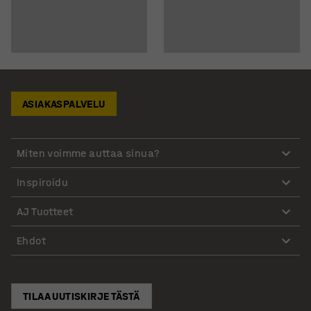
ASIAKASPALVELU
Miten voimme auttaa sinua?
Inspiroidu
AJ Tuotteet
Ehdot
TILAA UUTISKIRJE TÄSTÄ