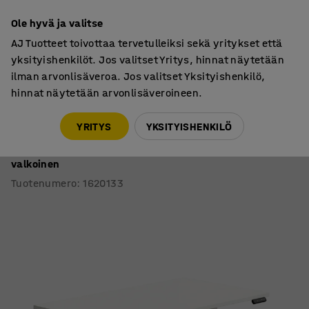
7 vuoden takuu
Ole hyvä ja valitse
AJ Tuotteet toivottaa tervetulleiksi sekä yritykset että
yksityishenkilöt. Jos valitset Yritys, hinnat näytetään
ilman arvonlisäveroa. Jos valitset Yksityishenkilö,
hinnat näytetään arvonlisäveroineen.
Työpöydät
Sähköpöydät
YRITYS
YKSITYISHENKILÖ
Sähköpöytä QBUS
Suora pöytälevy, 1400x800 mm, valkoinen jalusta,
valkoinen
Tuotenumero
:
1620133