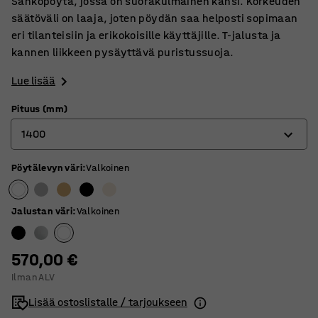
Sähköpöytä, jossa on suorakulmainen kansi. Korkeuden
säätöväli on laaja, joten pöydän saa helposti sopimaan
eri tilanteisiin ja erikokoisille käyttäjille. T-jalusta ja
kannen liikkeen pysäyttävä puristussuoja.
Lue lisää
Pituus (mm)
1400
Pöytälevyn väri
:
Valkoinen
1200
1400
Jalustan väri
:
Valkoinen
1600
1800
570,00 €
Ilman ALV
Lisää ostoslistalle / tarjoukseen