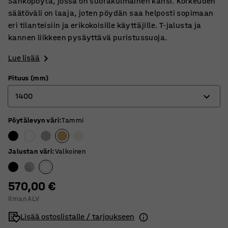
Sähköpöytä, jossa on suorakulmainen kansi. Korkeuden
säätöväli on laaja, joten pöydän saa helposti sopimaan
eri tilanteisiin ja erikokoisille käyttäjille. T-jalusta ja
kannen liikkeen pysäyttävä puristussuoja.
Lue lisää
Pituus (mm)
1400
Pöytälevyn väri
:
Tammi
1200
1400
Jalustan väri
:
Valkoinen
1600
1800
570,00 €
Ilman ALV
Lisää ostoslistalle / tarjoukseen