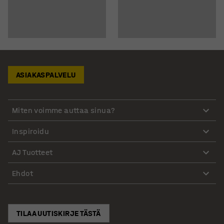
ASIAKASPALVELU
Miten voimme auttaa sinua?
Inspiroidu
AJ Tuotteet
Ehdot
TILAA UUTISKIRJE TÄSTÄ