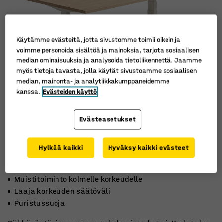
Käytämme evästeitä, jotta sivustomme toimii oikein ja
voimme personoida sisältöä ja mainoksia, tarjota sosiaalisen
median ominaisuuksia ja analysoida tietoliikennettä. Jaamme
myös tietoja tavasta, jolla käytät sivustoamme sosiaalisen
median, mainonta- ja analytiikkakumppaneidemme
kanssa.
Evästeiden käyttö
Evästeasetukset
Hylkää kaikki
Hyväksy kaikki evästeet
Muistitoiminto kolmelle korkeudelle
Laaja korkeuden säätöväli
Puristussuoja