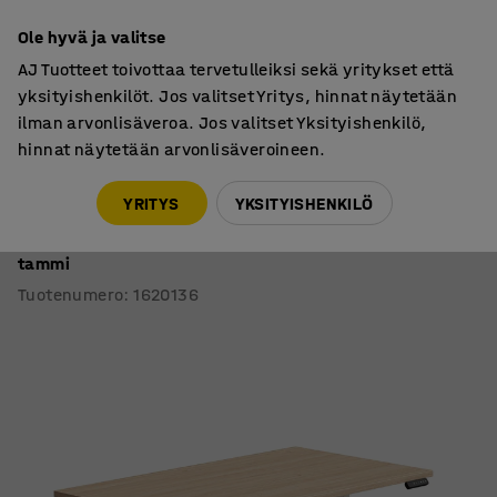
7 vuoden takuu
Ole hyvä ja valitse
AJ Tuotteet toivottaa tervetulleiksi sekä yritykset että
yksityishenkilöt. Jos valitset Yritys, hinnat näytetään
ilman arvonlisäveroa. Jos valitset Yksityishenkilö,
hinnat näytetään arvonlisäveroineen.
Työpöydät
Sähköpöydät
YRITYS
YKSITYISHENKILÖ
Sähköpöytä QBUS
Suora pöytälevy, 1400x800 mm, valkoinen jalusta,
tammi
Tuotenumero
:
1620136