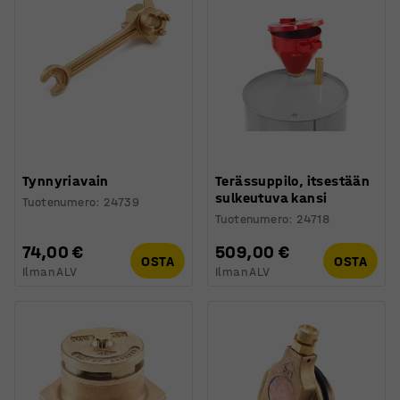
Tynnyriavain
Terässuppilo, itsestään
sulkeutuva kansi
Tuotenumero
:
24739
Tuotenumero
:
24718
74,00 €
509,00 €
OSTA
OSTA
Ilman ALV
Ilman ALV