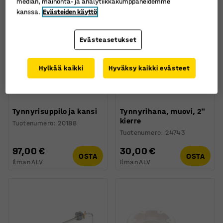
median, mainonta- ja analytiikkakumppaneidemme
kanssa.
Evästeiden käyttö
Evästeasetukset
Hylkää kaikki
Hyväksy kaikki evästeet
Tynnyrisuppilo ja kansi
Tynnyrihana, muovi, 2"
kierre
Tuotenumero
:
20188
Tuotenumero
:
24743
97,00 €
30,00 €
OSTA
OSTA
Ilman ALV
Ilman ALV