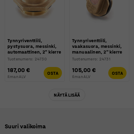
Tynnyriventtiili,
Tynnyriventtiili,
pystysuora, messinki,
vaakasuora, messinki,
automaattinen, 2" kierre
manuaalinen, 2" kierre
Tuotenumero
:
24730
Tuotenumero
:
24731
187,00 €
105,00 €
OSTA
OSTA
Ilman ALV
Ilman ALV
NÄYTÄ LISÄÄ
Suuri valikoima