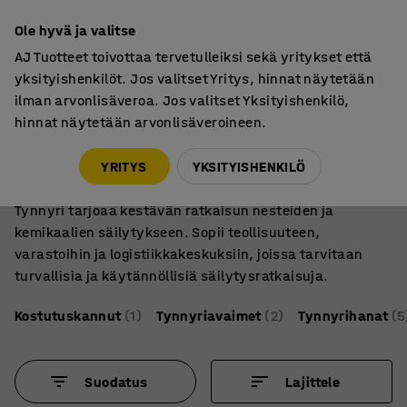
7 vuoden takuu
Ole hyvä ja valitse
AJ Tuotteet toivottaa tervetulleiksi sekä yritykset että
yksityishenkilöt. Jos valitset Yritys, hinnat näytetään
ilman arvonlisäveroa. Jos valitset Yksityishenkilö,
hinnat näytetään arvonlisäveroineen.
Kemikaalien käsittely
Tynnyritarvikkeet
Tynnyrit – turvallinen ratkaisu nesteiden ja
YRITYS
YKSITYISHENKILÖ
kemikaalien säilytykseen
Tynnyri tarjoaa kestävän ratkaisun nesteiden ja
kemikaalien säilytykseen. Sopii teollisuuteen,
varastoihin ja logistiikkakeskuksiin, joissa tarvitaan
turvallisia ja käytännöllisiä säilytysratkaisuja.
Kostutuskannut
(1)
Tynnyriavaimet
(2)
Tynnyrihanat
(5
Suodatus
Lajittele