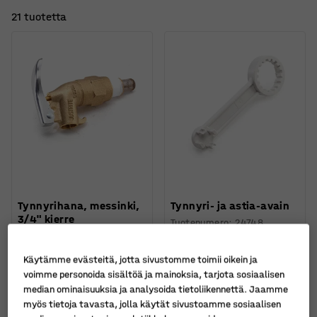
21 tuotetta
Tynnyrihana, messinki,
Tynnyri- ja astia-avain
3/4" kierre
Tuotenumero
:
24748
Tuotenumero
:
24733
Käytämme evästeitä, jotta sivustomme toimii oikein ja
93,00 €
18,00 €
OSTA
OSTA
voimme personoida sisältöä ja mainoksia, tarjota sosiaalisen
Ilman ALV
Ilman ALV
median ominaisuuksia ja analysoida tietoliikennettä. Jaamme
myös tietoja tavasta, jolla käytät sivustoamme sosiaalisen