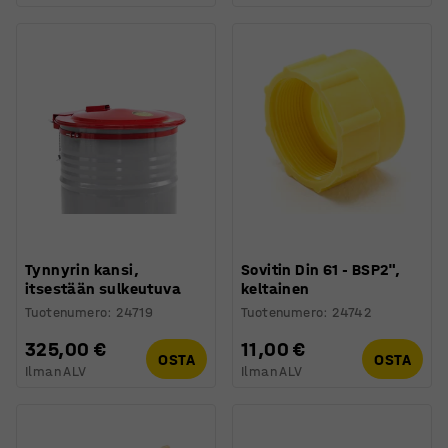
Tynnyrin kansi,
Sovitin Din 61 - BSP2",
itsestään sulkeutuva
keltainen
Tuotenumero
:
24719
Tuotenumero
:
24742
325,00 €
11,00 €
OSTA
OSTA
Ilman ALV
Ilman ALV