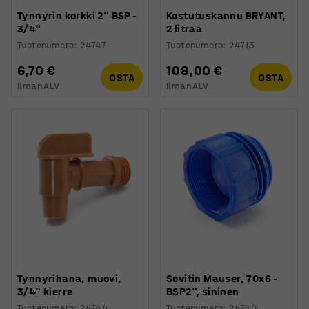
Tynnyrin korkki 2" BSP -
Kostutuskannu BRYANT,
3/4"
2 litraa
Tuotenumero
:
24747
Tuotenumero
:
24713
6,70 €
108,00 €
OSTA
OSTA
Ilman ALV
Ilman ALV
Tynnyrihana, muovi,
Sovitin Mauser, 70x6 -
3/4" kierre
BSP2", sininen
Tuotenumero
:
24744
Tuotenumero
:
24740