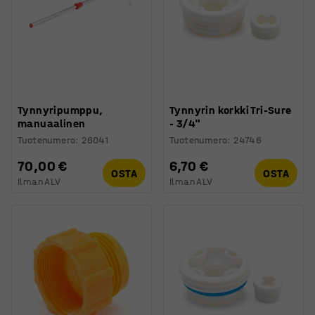
Tynnyripumppu,
Tynnyrin korkki Tri-Sure
manuaalinen
- 3/4"
Tuotenumero
:
26041
Tuotenumero
:
24746
70,00 €
6,70 €
OSTA
OSTA
Ilman ALV
Ilman ALV