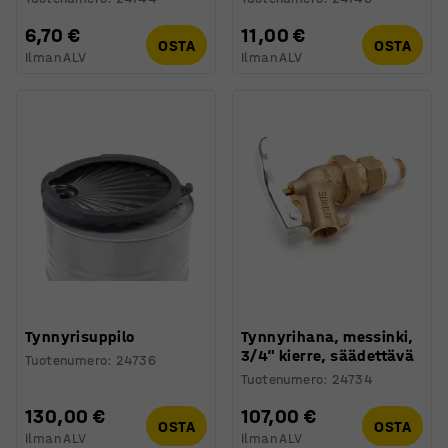
6,70 €
11,00 €
OSTA
OSTA
Ilman ALV
Ilman ALV
Tynnyrisuppilo
Tynnyrihana, messinki,
3/4" kierre, säädettävä
Tuotenumero
:
24736
Tuotenumero
:
24734
130,00 €
107,00 €
OSTA
OSTA
Ilman ALV
Ilman ALV