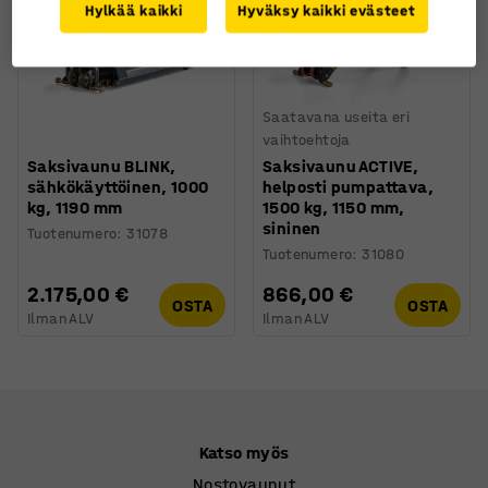
Hylkää kaikki
Hyväksy kaikki evästeet
Saatavana useita eri
vaihtoehtoja
Saksivaunu BLINK,
Saksivaunu ACTIVE,
sähkökäyttöinen, 1000
helposti pumpattava,
kg, 1190 mm
1500 kg, 1150 mm,
sininen
Tuotenumero
:
31078
Tuotenumero
:
31080
2.175,00 €
866,00 €
OSTA
OSTA
Ilman ALV
Ilman ALV
Katso myös
Nostovaunut