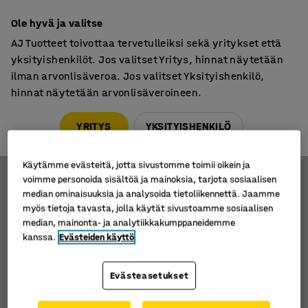
7 vuoden takuu
Ole hyvä ja valitse
AJ Tuotteet toivottaa tervetulleiksi sekä yritykset että
yksityishenkilöt. Jos valitset Yritys, hinnat näytetään
ilman arvonlisäveroa. Jos valitset Yksityishenkilö,
hinnat näytetään arvonlisäveroineen.
Pumppukärryt
Pumppukärryt, korkealle nostavat
Pumppukärryt, korkealle nostavat
YRITYS
YKSITYISHENKILÖ
Käytämme evästeitä, jotta sivustomme toimii oikein ja
voimme personoida sisältöä ja mainoksia, tarjota sosiaalisen
Suodatus
Lajittele
median ominaisuuksia ja analysoida tietoliikennettä. Jaamme
myös tietoja tavasta, jolla käytät sivustoamme sosiaalisen
median, mainonta- ja analytiikkakumppaneidemme
2 tuotetta
kanssa.
Evästeiden käyttö
Evästeasetukset