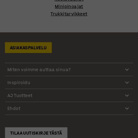
Minipinoajat
Trukkitarvikkeet
ASIAKASPALVELU
Miten voimme auttaa sinua?
Inspiroidu
AJ Tuotteet
Ehdot
TILAA UUTISKIRJE TÄSTÄ