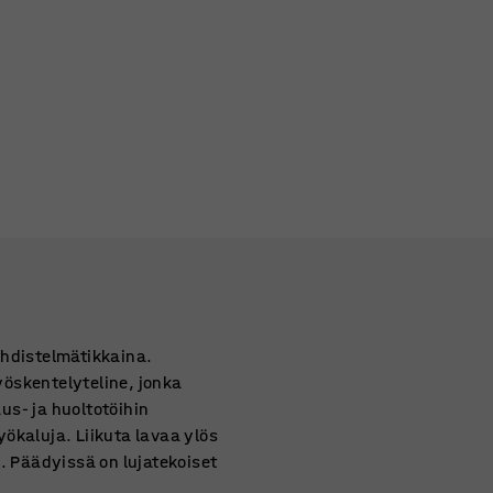
yhdistelmätikkaina.
yöskentelyteline, jonka
aus- ja huoltotöihin
työkaluja. Liikuta lavaa ylös
i. Päädyissä on lujatekoiset