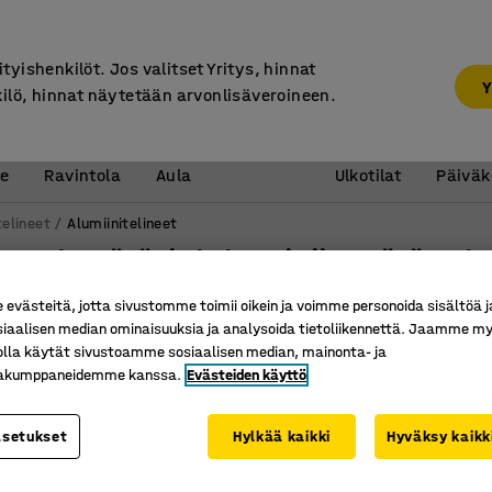
7 vuoden takuu
ityishenkilöt. Jos valitset Yritys, hinnat
Y
kilö, hinnat näytetään arvonlisäveroineen.
Vastaanotto &
Koulu 
e
Ravintola
Aula
Ulkotilat
Päiväk
telineet
Alumiinitelineet
eet – kestävät ja helposti siirrettävät ra
västeitä, jotta sivustomme toimii oikein ja voimme personoida sisältöä j
 mitat pxl
Alustan korkeus
Materiaali
siaalisen median ominaisuuksia ja analysoida tietoliikennettä. Jaamme my
olla käytät sivustoamme sosiaalisen median, mainonta- ja
kakumppaneidemme kanssa.
Evästeiden käyttö
Uusi
asetukset
Hylkää kaikki
Hyväksy kaikk