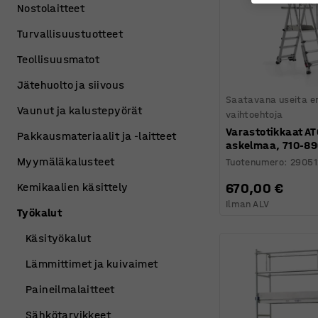
Nostolaitteet
Turvallisuustuotteet
Teollisuusmatot
Jätehuolto ja siivous
Saatavana useita er
Vaunut ja kalustepyörät
vaihtoehtoja
Varastotikkaat AT
Pakkausmateriaalit ja -laitteet
askelmaa, 710-8
Myymäläkalusteet
Tuotenumero
:
29051
670,00 €
Kemikaalien käsittely
Ilman ALV
Työkalut
Käsityökalut
Lämmittimet ja kuivaimet
Paineilmalaitteet
Sähkötarvikkeet