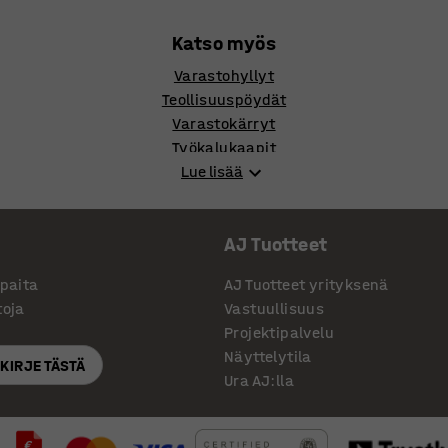
Katso myös
Varastohyllyt
Teollisuuspöydät
Varastokärryt
Työkalukaapit
Lue lisää
AJ Tuotteet
ppaita
AJ Tuotteet yrityksenä
toja
Vastuullisuus
Projektipalvelu
Näyttelytila
SKIRJE TÄSTÄ
Ura AJ:lla