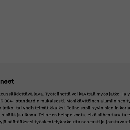
ineet
eussäädettävä lava. Työtelinettä voi käyttää myös jatko- ja 
PCR 064 -standardin mukaisesti. Monikäyttöinen alumiininen t
jatko- tai yhdistelmätikkaiksi. Teline sopii hyvin pieniin korj
sisällä ja ulkona. Teline on helppo koota, eikä siihen tarvita 
ätyjä säätääksesi työskentelykorkeutta nopeasti ja joustavast