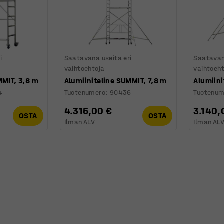
i
Saatavana useita eri
Saatavan
vaihtoehtoja
vaihtoeh
MMIT, 3,8 m
Alumiiniteline SUMMIT, 7,8 m
Alumiini
4
Tuotenumero
:
90436
Tuotenum
4.315,00 €
3.140,
OSTA
OSTA
Ilman ALV
Ilman AL