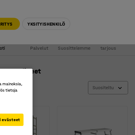
010 32 888 50
info@ajtuotteet.fi
RITYS
YKSITYISHENKILÖ
&
Pyydä
oti
Palvelut
Suosittelemme
tarjous
kennustelineet
a mainoksia,
Suositeltu
ös tietoja
i evästeet