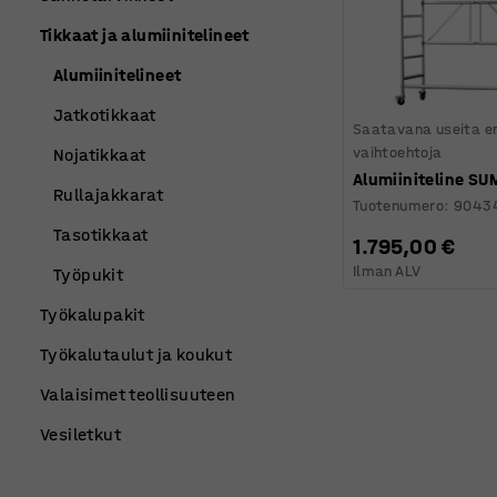
Tikkaat ja alumiinitelineet
Alumiinitelineet
Jatkotikkaat
Saatavana useita er
vaihtoehtoja
Nojatikkaat
Alumiiniteline SU
Rullajakkarat
Tuotenumero
:
9043
Tasotikkaat
1.795,00 €
Ilman ALV
Työpukit
Työkalupakit
Työkalutaulut ja koukut
Valaisimet teollisuuteen
Vesiletkut