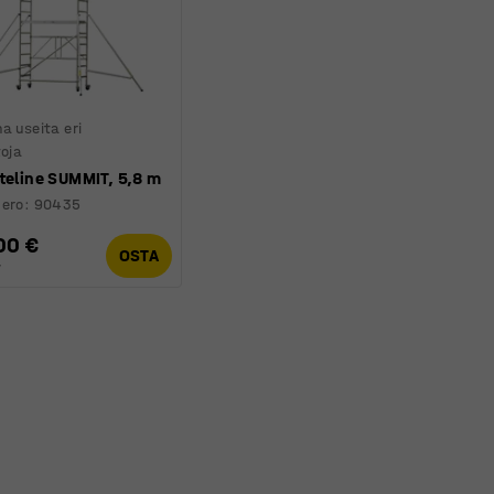
a useita eri
toja
teline SUMMIT, 5,8 m
ero
:
90435
00 €
OSTA
V