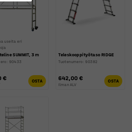
a useita eri
toja
teline SUMMIT, 3 m
Teleskooppityötaso RIDGE
ero
:
90433
Tuotenumero
:
90382
0 €
642,00 €
OSTA
OSTA
V
Ilman ALV