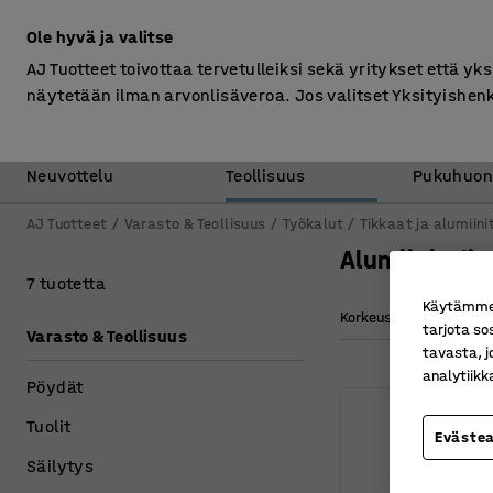
Ilman ALV
Ole hyvä ja valitse
AJ Tuotteet toivottaa tervetulleiksi sekä yritykset että yks
näytetään ilman arvonlisäveroa. Jos valitset Yksityishen
Toimisto &
Varasto &
Neuvottelu
Teollisuus
Pukuhuon
AJ Tuotteet
Varasto & Teollisuus
Työkalut
Tikkaat ja alumiini
Alumiinitelin
7 tuotetta
Käytämme e
Korkeus
Alustan
tarjota so
Varasto & Teollisuus
tavasta, j
analytiik
Pöydät
Tuolit
Eväste
Säilytys