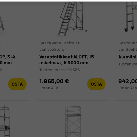
i
Saatavana useita eri
Saatavan
vaihtoehtoja
vaihtoeh
OP, 3-4
Varastotikkaat ALOFT, 15
Alumiini
90 mm
askelmaa, K 3000 mm
Tuotenum
2
Tuotenumero
:
90536
1.865,00 €
942,0
OSTA
OSTA
Ilman ALV
Ilman AL