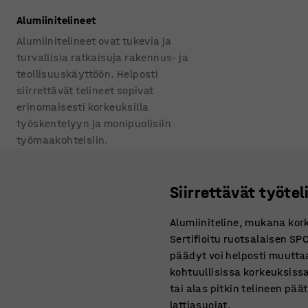
Alumiinitelineet
Alumiinitelineet ovat tukevia ja
turvallisia ratkaisuja rakennus- ja
teollisuuskäyttöön. Helposti
siirrettävät telineet sopivat
erinomaisesti korkeuksilla
työskentelyyn ja monipuolisiin
työmaakohteisiin.
Siirrettävät työtel
Alumiiniteline, mukana kork
Sertifioitu ruotsalaisen S
päädyt voi helposti muuttaa 
kohtuullisissa korkeuksissa 
tai alas pitkin telineen pä
lattiasuojat.