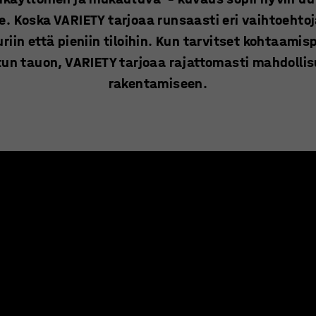
 Koska VARIETY tarjoaa runsaasti eri vaihtoehtoj
iin että pieniin tiloihin. Kun tarvitset kohtaamis
itun tauon, VARIETY tarjoaa rajattomasti mahdolli
rakentamiseen.