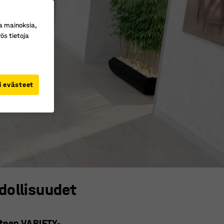
a mainoksia,
ös tietoja
i evästeet
dollisuudet
teen VARIETY-