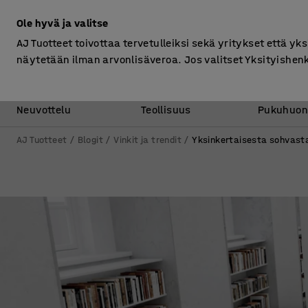
Ilman ALV
Ole hyvä ja valitse
AJ Tuotteet toivottaa tervetulleiksi sekä yritykset että yks
näytetään ilman arvonlisäveroa. Jos valitset Yksityishen
Toimisto &
Varasto &
Neuvottelu
Teollisuus
Pukuhuon
AJ Tuotteet
Blogit
Vinkit ja trendit
Yksinkertaisesta sohvast