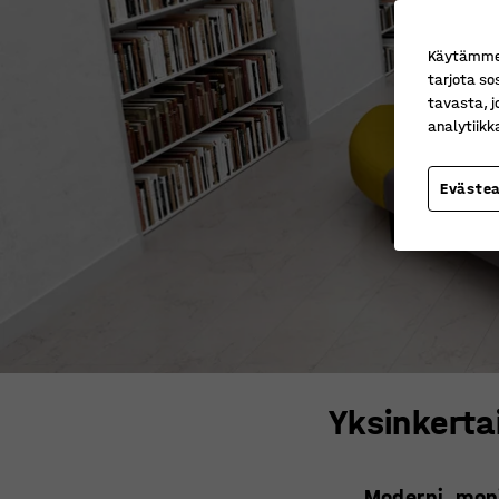
Käytämme e
tarjota so
tavasta, j
analytiik
Eväste
Yksinkerta
Moderni, mon