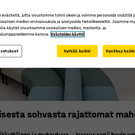
västeitä, jotta sivustomme toimii oikein ja voimme personoida sisältöä j
siaalisen median ominaisuuksia ja analysoida tietoliikennettä. Jaamme my
olla käytät sivustoamme sosiaalisen median, mainonta- ja
kakumppaneidemme kanssa.
Evästeiden käyttö
asetukset
Hylkää kaikki
Hyväksy kaikk
isesta sohvasta rajattomat mah
ikäyttöinen ja mukautuva – kuvaus sopii hyvin uu