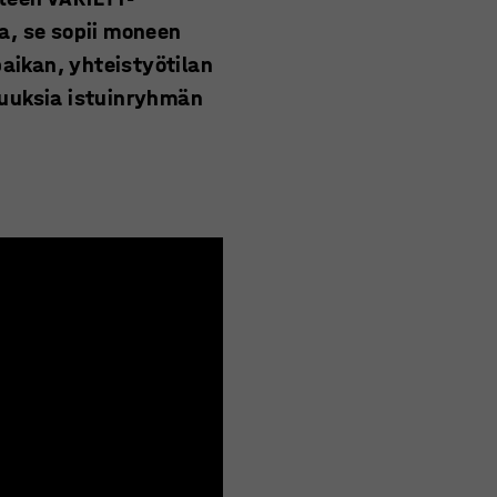
a, se sopii moneen
paikan, yhteistyötilan
suuksia istuinryhmän