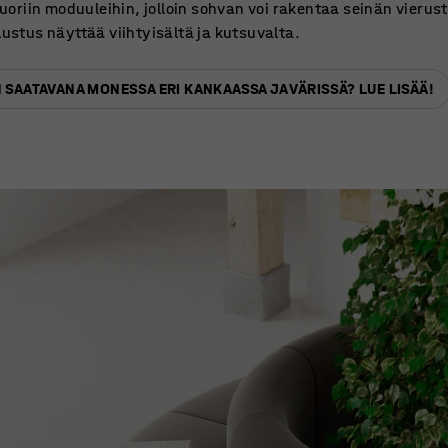
oriin moduuleihin, jolloin sohvan voi rakentaa seinän vierus
lustus näyttää viihtyisältä ja kutsuvalta.
ON SAATAVANA MONESSA ERI KANKAASSA JA VÄRISSÄ? LUE LISÄÄ!