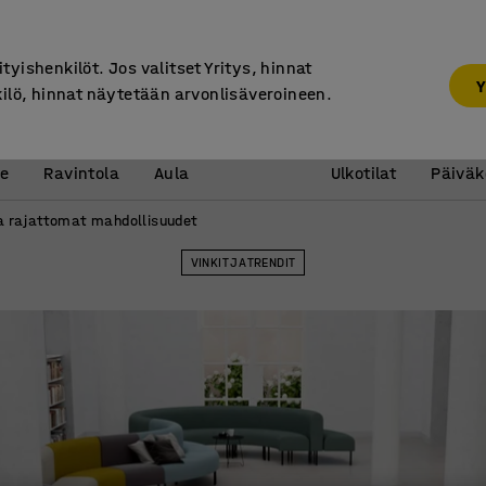
30 päivän palautusoikeus
ityishenkilöt. Jos valitset Yritys, hinnat
Y
kilö, hinnat näytetään arvonlisäveroineen.
Vastaanotto &
Koulu 
e
Ravintola
Aula
Ulkotilat
Päiväk
a rajattomat mahdollisuudet
VINKIT JA TRENDIT