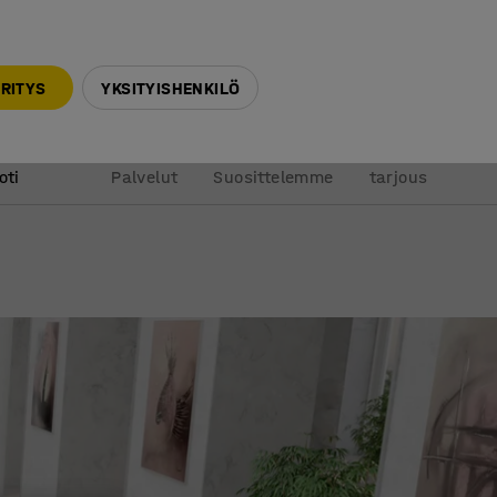
010 32 888 50
info@ajtuotteet.fi
RITYS
YKSITYISHENKILÖ
&
Pyydä
oti
Palvelut
Suosittelemme
tarjous