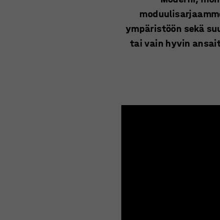
moduulisarjaamme.
ympäristöön sekä suur
tai vain hyvin ansa