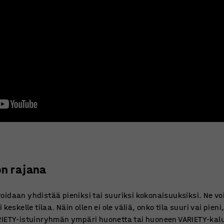
on rajana
idaan yhdistää pieniksi tai suuriksi kokonaisuuksiksi. Ne void
 keskelle tilaa. Näin ollen ei ole väliä, onko tila suuri vai pie
RIETY-istuinryhmän ympäri huonetta tai huoneen VARIETY-kalu