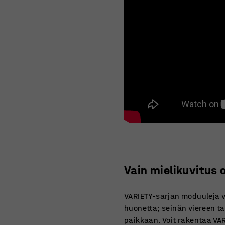
Vain mielikuvitus 
VARIETY-sarjan moduuleja vo
huonetta; seinän viereen tai
paikkaan. Voit rakentaa VA