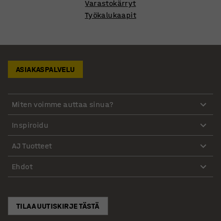
Varastokärryt
Työkalukaapit
ASIAKASPALVELU
Miten voimme auttaa sinua?
Inspiroidu
AJ Tuotteet
Ehdot
TILAA UUTISKIRJE TÄSTÄ