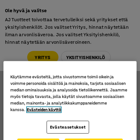
7 vuoden takuu
Ole hyvä ja valitse
AJ Tuotteet toivottaa tervetulleiksi sekä yritykset että
yksityishenkilöt. Jos valitset Yritys, hinnat näytetään
ilman arvonlisäveroa. Jos valitset Yksityishenkilö,
hinnat näytetään arvonlisäveroineen.
Vannekoneet ja pakkausvanteet
Vannekoneet
Vannekoneet
YRITYS
YKSITYISHENKILÖ
Käytämme evästeitä, jotta sivustomme toimii oikein ja
voimme personoida sisältöä ja mainoksia, tarjota sosiaalisen
Lajittele
median ominaisuuksia ja analysoida tietoliikennettä. Jaamme
myös tietoja tavasta, jolla käytät sivustoamme sosiaalisen
median, mainonta- ja analytiikkakumppaneidemme
1 tuotetta
kanssa.
Evästeiden käyttö
Evästeasetukset