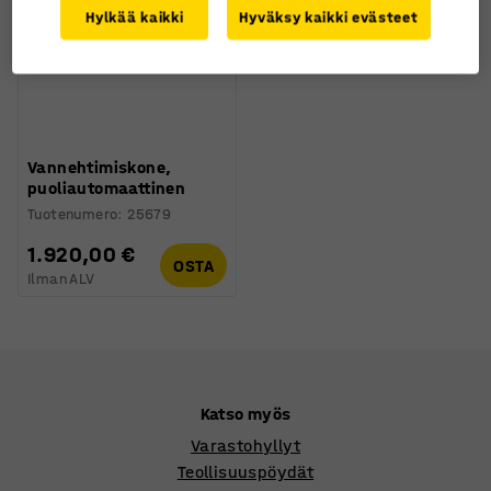
Hylkää kaikki
Hyväksy kaikki evästeet
Vannehtimiskone,
puoliautomaattinen
Tuotenumero
:
25679
1.920,00 €
OSTA
Ilman ALV
Katso myös
Varastohyllyt
Teollisuuspöydät