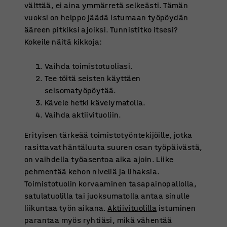
välttää, ei aina ymmärretä selkeästi. Tämän
vuoksi on helppo jäädä istumaan työpöydän
ääreen pitkiksi ajoiksi. Tunnistitko itsesi?
Kokeile näitä kikkoja:
Vaihda toimistotuoliasi.
Tee töitä seisten käyttäen
seisomatyöpöytää.
Kävele hetki kävelymatolla.
Vaihda aktiivituoliin.
Erityisen tärkeää toimistotyöntekijöille, jotka
rasittavat häntäluuta suuren osan työpäivästä,
on vaihdella työasentoa aika ajoin. Liike
pehmentää kehon niveliä ja lihaksia.
Toimistotuolin korvaaminen tasapainopallolla,
satulatuolilla tai juoksumatolla antaa sinulle
liikuntaa työn aikana.
Aktiivituolilla
istuminen
parantaa myös ryhtiäsi, mikä vähentää