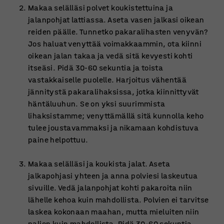
Makaa selälläsi polvet koukistettuina ja
jalanpohjat lattiassa. Aseta vasen jalkasi oikean
reiden päälle. Tunnetko pakaralihasten venyvän?
Jos haluat venyttää voimakkaammin, ota kiinni
oikean jalan takaa ja vedä sitä kevyesti kohti
itseäsi. Pidä 30-60 sekuntia ja toista
vastakkaiselle puolelle. Harjoitus vähentää
jännitystä pakaralihaksissa, jotka kiinnittyvät
häntäluuhun. Se on yksi suurimmista
lihaksistamme; venyttämällä sitä kunnolla keho
tulee joustavammaksi ja nikamaan kohdistuva
paine helpottuu.
Makaa selälläsi ja koukista jalat. Aseta
jalkapohjasi yhteen ja anna polviesi laskeutua
sivuille. Vedä jalanpohjat kohti pakaroita niin
lähelle kehoa kuin mahdollista. Polvien ei tarvitse
laskea kokonaan maahan, mutta mieluiten niin
paljon kuin mahdollista. Pidä 30-60 sekuntia.