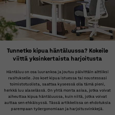
Tunnetko kipua häntäluussa? Kokeile
viittä yksinkertaista harjoitusta
Häntäluu on osa luurankoa ja joutuu päivittäin alttiiksi
rasitukselle. Jos koet kipua istuessa tai noustessasi
toimistotuolista, saattaa kyseessä olla tämä pieni,
herkkä luu alaselässä. On yhtä monta asiaa, jotka voivat
aiheuttaa kipua häntäluussa, kuin niitä, jotka voivat
auttaa sen ehkäisyssä. Tässä artikkelissa on ehdotuksia
parempaan työergonomiaan ja harjoitusvinkkejä.