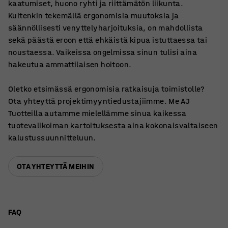
kaatumiset, huono ryhti ja riittämätön liikunta.
Kuitenkin tekemällä ergonomisia muutoksia ja
säännöllisesti venyttelyharjoituksia, on mahdollista
sekä päästä eroon että ehkäistä kipua istuttaessa tai
noustaessa. Vaikeissa ongelmissa sinun tulisi aina
hakeutua ammattilaisen hoitoon.
Oletko etsimässä ergonomisia ratkaisuja toimistolle?
Ota yhteyttä projektimyyntiedustajiimme. Me AJ
Tuotteilla autamme mielellämme sinua kaikessa
tuotevalikoiman kartoituksesta aina kokonaisvaltaiseen
kalustussuunnitteluun.
OTA YHTEYTTÄ MEIHIN
FAQ