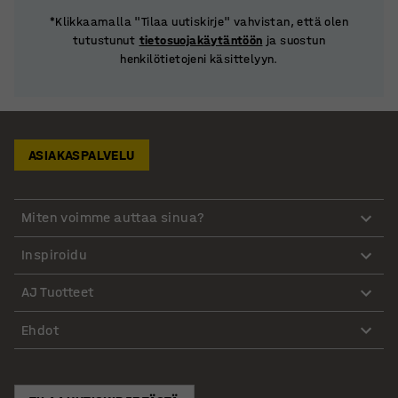
*Klikkaamalla "Tilaa uutiskirje" vahvistan, että olen
tutustunut
tietosuojakäytäntöön
ja suostun
henkilötietojeni käsittelyyn.
ASIAKASPALVELU
Miten voimme auttaa sinua?
Inspiroidu
AJ Tuotteet
Ehdot