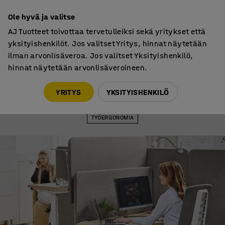
30 päivän palautusoikeus
Ole hyvä ja valitse
AJ Tuotteet toivottaa tervetulleiksi sekä yritykset että
yksityishenkilöt. Jos valitset Yritys, hinnat näytetään
ilman arvonlisäveroa. Jos valitset Yksityishenkilö,
hinnat näytetään arvonlisäveroineen.
Työergonomia
Tunnetko äkillistä kipua häntäluussa? Kokeile seuraavia viittä
YRITYS
YKSITYISHENKILÖ
yksinkertaista harjoitusta
TYÖERGONOMIA