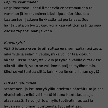
Pepulle kaatuminen
Ongelmat tavallisesti ilmenevät onnettomuuden tai
vamman jälkeen, esimerkiksi kipua häntäluussa
kaatumisen jälkeen liukkaalla tai portaissa. Jos
häntäluuta on lyöty, kipu voi alkaa välittömästi tai jopa
vuosia tapahtuman jälkeen.
Huono ryhti
Väärä istuma-asento aiheuttaa epänormaalia rasitusta
nikamille ja selän nivelille, mikä voi johtaa kipuun
häntäluussa. Yhteyttä kivun ja ryhdin välillä ei tarvitse
olla välitöntä, vaan se voi ilmetä paljon myöhemmin.
Siksi se voi tuntua siltä, kuin kipu ilmenisi ilman syytä.
Pitkään istuminen
Staattinen- ja istumatyö ylikuormittaa häntäluuta ja sen
nivelsiteitä, mikä voi ilmetä kipuna häntäluussa ja
alaselässä. Se voi johtua myös tuolivalinnastasi ja
hyvän ergonomian
puutteesta työpaikallasi.