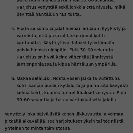
Harjoitus venyttää sekä lonkkia että nivusia, mikä
lievittää häntäluun rasitusta.
Aloita seisomalla jalat hieman erillään. Kyykisty ja
varmista, että pakarat laskeutuvat kohti
kantapäitä. Käytä ylävartaloasi työntämään
polvia hieman ulospäin. Pidä 30-60 sekuntia.
Harjoitus on hyvä keino vähentää jännitystä
lantionpohjassa ja kipua häntäluun ympärillä.
Makaa selälläsi. Nosta vasen jalka taivutettuna
kohti saman puolen kylkiluita ja paina sitä kevyesti
kehoa kohti, kunnes tunnet lihakset venyvän. Pidä
30-60 sekuntia ja toista vastakkaisella jalalla.
Venyttely joka päivä lisää kehon liikkuvuutta ja voimaa
pitkällä aikavälillä. Tee harjoitukset yksin tai tee niistä
yhteinen toiminta toimistossa.