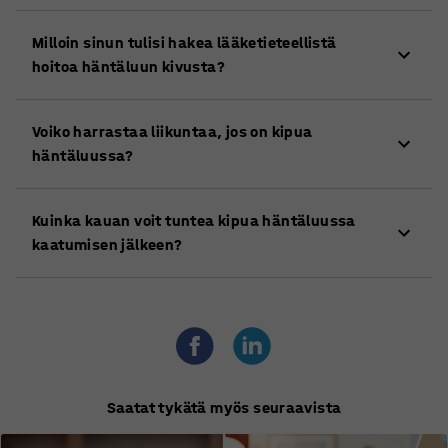
Milloin sinun tulisi hakea lääketieteellistä
hoitoa häntäluun kivusta?
Jos kipu on hyvin voimakas, ei parane itsehoidolla
Voiko harrastaa liikuntaa, jos on kipua
tai kestää useita viikkoja ilman paranemista.
häntäluussa?
Kyllä, se voi jopa olla hyödyllistä, koska liikunta ja
Kuinka kauan voit tuntea kipua häntäluussa
tietyt venyttelyharjoitukset voivat auttaa
kaatumisen jälkeen?
lievittämään kipua. Vältä kuitenkin liikuntaa, joka
lisää kipua.
Se voi vaihdella suuresti. Joskus kipu häviää jo
muutaman päivän kuluttua, mutta joissakin
tapauksissa voi kestää useita viikkoja tai
kuukausia.
Saatat tykätä myös seuraavista