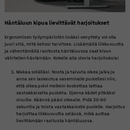
Häntäluun kipua lievittävät harjoitukset
Ergonomisen työympäristön lisäksi venyttely voi olla
juuri sitä, mitä kehosi tarvitsee. Lisäämällä liikkuvuutta
ja vähentämällä rasitusta häntäluussa saat kivun
vähitellen häviämään. Kokeile alla olevia harjoituksia!
Makaa selälläsi. Nosta ja taivuta oikea jalka ja
anna sen laskeutua vasemmalle puolellesi niin,
että oikea polvi melkein koskettaa lattiaa
vastakkaiselta puolelta. Ojenna kädet pitkäksi
sivuille. Käännä pääsi oikealle. Pidä 30-60
sekuntia ja toista vastakkaiselle puolelle. Harjoitus
harjoittaa liikkuvuutta selässä, mikä auttaa
lievittämään rasitusta häntäluussa.