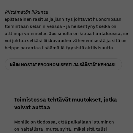
Riittämätön liikunta
Epätasainen rasitus ja jännitys johtavat huonompaan
toimintaan selän nivelissä - ja heikentynyt selkä on
alttiimpi vammoille. Jos sinulla on kipua häntäluussa, se
voi johtua selkäsi liikkuvuuden vähenemisestä ja sitä on
helppo parantaa lisäämällä fyysistä aktiivisuutta.
NÄIN NOSTAT ERGONOMISESTI JA SÄÄSTÄT KEHOASI
Toimistossa tehtävät muutokset, jotka
voivat auttaa
Monille on tiedossa, että
paikallaan istuminen
on haitallista
, mutta syitä, miksi sitä tulisi