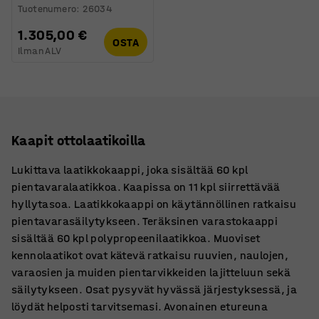
Tuotenumero
:
26034
1.305,00 €
OSTA
Ilman ALV
Kaapit ottolaatikoilla
Lukittava laatikkokaappi, joka sisältää 60 kpl
pientavaralaatikkoa. Kaapissa on 11 kpl siirrettävää
hyllytasoa. Laatikkokaappi on käytännöllinen ratkaisu
pientavarasäilytykseen. Teräksinen varastokaappi
sisältää 60 kpl polypropeenilaatikkoa. Muoviset
kennolaatikot ovat kätevä ratkaisu ruuvien, naulojen,
varaosien ja muiden pientarvikkeiden lajitteluun sekä
säilytykseen. Osat pysyvät hyvässä järjestyksessä, ja
löydät helposti tarvitsemasi. Avonainen etureuna