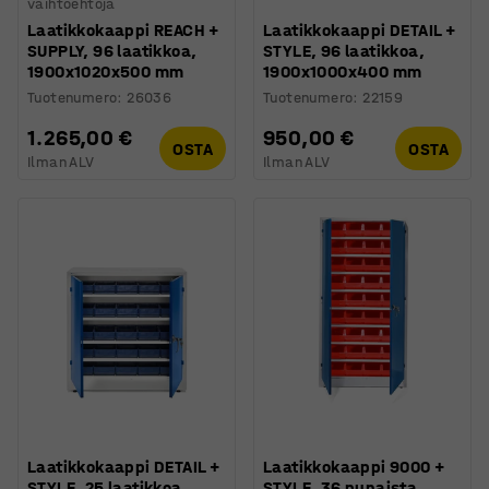
vaihtoehtoja
Laatikkokaappi REACH +
Laatikkokaappi DETAIL +
SUPPLY, 96 laatikkoa,
STYLE, 96 laatikkoa,
1900x1020x500 mm
1900x1000x400 mm
Tuotenumero
:
26036
Tuotenumero
:
22159
1.265,00 €
950,00 €
OSTA
OSTA
Ilman ALV
Ilman ALV
Laatikkokaappi DETAIL +
Laatikkokaappi 9000 +
STYLE, 25 laatikkoa,
STYLE, 36 punaista