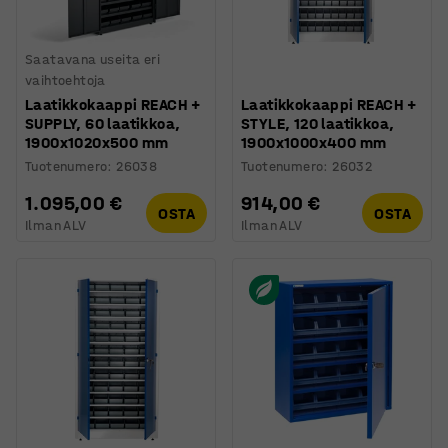
Saatavana useita eri
vaihtoehtoja
Laatikkokaappi REACH +
Laatikkokaappi REACH +
SUPPLY, 60 laatikkoa,
STYLE, 120 laatikkoa,
1900x1020x500 mm
1900x1000x400 mm
Tuotenumero
:
26038
Tuotenumero
:
26032
1.095,00 €
914,00 €
OSTA
OSTA
Ilman ALV
Ilman ALV