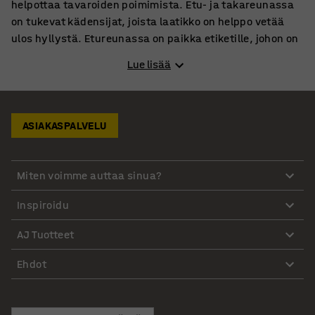
helpottaa tavaroiden poimimista. Etu- ja takareunassa
on tukevat kädensijat, joista laatikko on helppo vetää
ulos hyllystä. Etureunassa on paikka etiketille, johon on
helppo merkitä laatikon sisältö. Säilytyskaappi on
Lue lisää
vahvaa, jauhemaalattua teräslevyä. Jauhemaalaus
takaa lujan ja kovaa kulutusta kestävän pinnan. Kaapin
sisällä olevat 11 kpl hyllytasoa voidaan laittaa halutulle
korkeudelle, ja niitä on mahdollista siirtää tarvittaessa.
ASIAKASPALVELU
Yhden hyllytason maksimikantavuus on 50 kg paino
tasaisesti jaettuna. Kaapissa on kaksi ovea, jotka
voidaan lukita. Säätötassujen ansiosta kaappi seisoo
Miten voimme auttaa sinua?
tukevasti myös epätasaisilla lattiapinnoilla.
Inspiroidu
Katso myös
AJ Tuotteet
Varastohyllyt
Teollisuuspöydät
Ehdot
Varastokärryt
Työkalukaapit