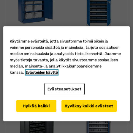
Saatavana useita eri
vaihtoehtoja
Käytämme evästeitä, jotta sivustomme toimii oikein ja
Laatikkokaappi SHIFT,
Laatikkokaappi DETAIL +
voimme personoida sisältöä ja mainoksia, tarjota sosiaalisen
36 laatikkoa, sininen
STYLE, 60 laatikkoa,
median ominaisuuksia ja analysoida tietoliikennettä. Jaamme
1900x1000x400 mm
Tuotenumero
:
20609
myös tietoja tavasta, jolla käytät sivustoamme sosiaalisen
Tuotenumero
:
22160
median, mainonta- ja analytiikkakumppaneidemme
kanssa.
Evästeiden käyttö
1.265,00 €
910,00 €
OSTA
OSTA
Ilman ALV
Ilman ALV
Evästeasetukset
Hylkää kaikki
Hyväksy kaikki evästeet