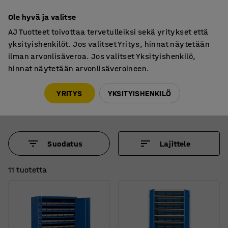
7 vuoden takuu
Ole hyvä ja valitse
AJ Tuotteet toivottaa tervetulleiksi sekä yritykset että
yksityishenkilöt. Jos valitset Yritys, hinnat näytetään
ilman arvonlisäveroa. Jos valitset Yksityishenkilö,
hinnat näytetään arvonlisäveroineen.
Metallikaapit
Laatikkokaapit
Laatikkokaapit
YRITYS
YKSITYISHENKILÖ
Suodatus
Lajittele
11 tuotetta