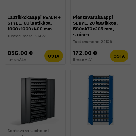
Laatikkokaappi REACH +
Pientavarakaappi
STYLE, 60 laatikkoa,
SERVE, 20 laatikkoa,
1900x1000x400 mm
580x470x205 mm,
sininen
Tuotenumero
:
26031
Tuotenumero
:
22108
836,00 €
172,00 €
OSTA
OSTA
Ilman ALV
Ilman ALV
Saatavana useita eri