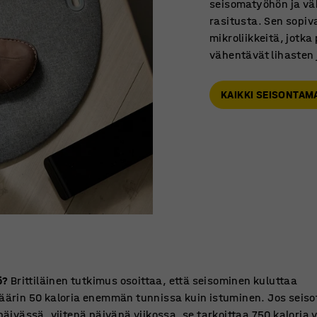
seisomatyöhön ja väh
rasitusta. Sen sopiva
mikroliikkeitä, jotka
vähentävät lihasten 
KAIKKI SEISONTAM
ö?
Brittiläinen tutkimus osoittaa, että seisominen kuluttaa
äärin 50 kaloria enemmän tunnissa kuin istuminen. Jos seiso
päivässä, viitenä päivänä viikossa, se tarkoittaa 750 kaloria 