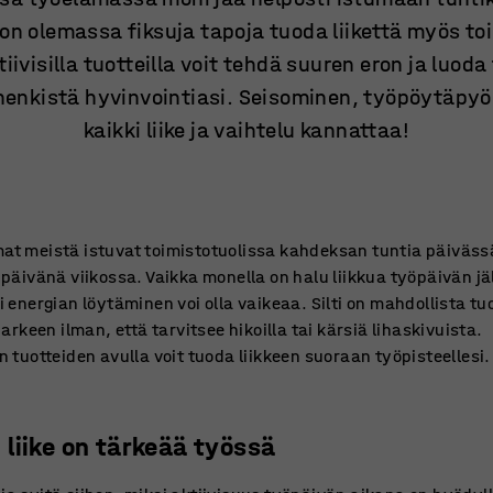
on olemassa fiksuja tapoja tuoda liikettä myös toi
iivisilla tuotteilla voit tehdä suuren eron ja luod
henkistä hyvinvointiasi. Seisominen, työpöytäpyö
kaikki liike ja vaihtelu kannattaa!
at meistä istuvat toimistotuolissa kahdeksan tuntia päiväss
 päivänä viikossa. Vaikka monella on halu liikkua työpäivän jä
i energian löytäminen voi olla vaikeaa. Silti on mahdollista t
ä arkeen ilman, että tarvitsee hikoilla tai kärsiä lihaskivuista.
n tuotteiden avulla voit tuoda liikkeen suoraan työpisteellesi.
 liike on tärkeää työssä