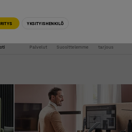
010 32 888 50
info@ajtuotteet.fi
RITYS
YKSITYISHENKILÖ
&
Pyydä
oti
Palvelut
Suosittelemme
tarjous