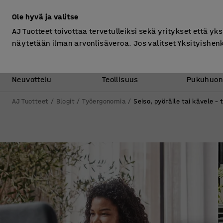
Ilman ALV
Ole hyvä ja valitse
AJ Tuotteet toivottaa tervetulleiksi sekä yritykset että yks
näytetään ilman arvonlisäveroa. Jos valitset Yksityishen
Toimisto &
Varasto &
Neuvottelu
Teollisuus
Pukuhuon
AJ Tuotteet
Blogit
Työergonomia
Seiso, pyöräile tai kävele –