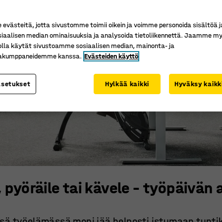
västeitä, jotta sivustomme toimii oikein ja voimme personoida sisältöä j
siaalisen median ominaisuuksia ja analysoida tietoliikennettä. Jaamme my
olla käytät sivustoamme sosiaalisen median, mainonta- ja
kakumppaneidemme kanssa.
Evästeiden käyttö
asetukset
Hylkää kaikki
Hyväksy kaikk
 pyöräile tai kävele – työpäivän
sä työelämässä moni jää helposti istumaan tunti