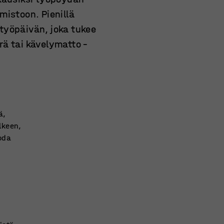
mistoon. Pienillä
a työpäivän, joka tukee
rä tai kävelymatto –
ä,
lkeen,
uoda