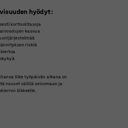
ivisuuden hyödyt:
sesti kortisolitasoja
 aivosolujen kasvua
uunijärjestelmää
jännityksen riskiä
kiertoa
tokykyä
hansa liike työpäivän aikana on
ttä nouset välillä seisomaan ja
kierron liikkeelle.