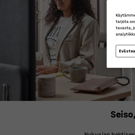
Käytämme e
tarjota so
tavasta, j
analytiik
Eväste
Seiso,
Nykyajan hektises