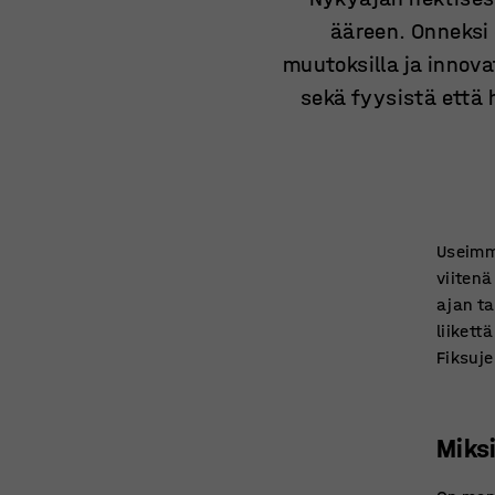
ääreen. Onneksi 
muutoksilla ja innovat
sekä fyysistä että 
Useimm
viitenä
ajan ta
liikett
Fiksuje
Miksi