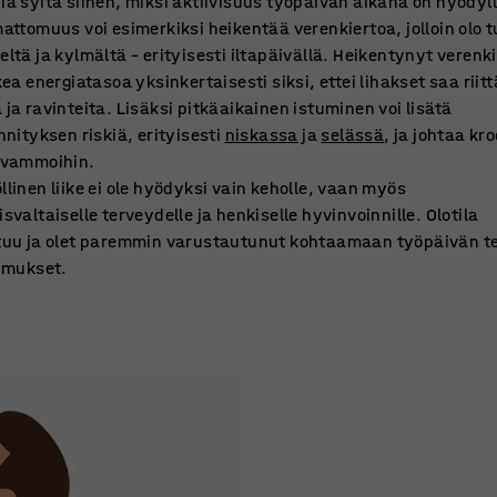
a syitä siihen, miksi aktiivisuus työpäivän aikana on hyödyll
attomuus voi esimerkiksi heikentää verenkiertoa, jolloin olo 
ltä ja kylmältä – erityisesti iltapäivällä. Heikentynyt verenk
kea energiatasoa yksinkertaisesti siksi, ettei lihakset saa riit
ja ravinteita. Lisäksi pitkäaikainen istuminen voi lisätä
nnityksen riskiä, erityisesti
niskassa
ja
selässä
, ja johtaa kro
svammoihin.
linen liike ei ole hyödyksi vain keholle, vaan myös
svaltaiselle terveydelle ja henkiselle hyvinvoinnille. Olotila
tuu ja olet paremmin varustautunut kohtaamaan työpäivän t
imukset.