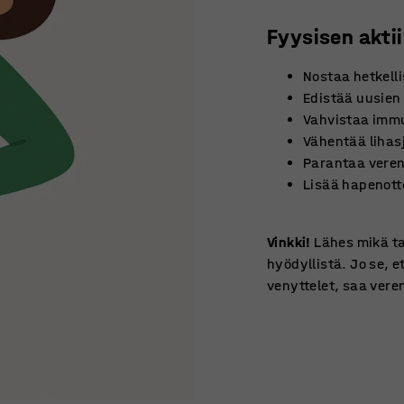
Fyysisen akti
Nostaa hetkelli
Edistää uusien
Vahvistaa imm
Vähentää lihas
Parantaa veren
Lisää hapenot
Vinkki!
Lähes mikä ta
hyödyllistä. Jo se, e
venyttelet, saa veren