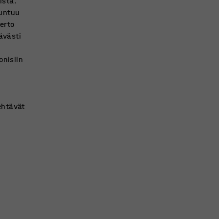
istä.
tuntuu
ierto
tävästi
onisiin
ehtävät