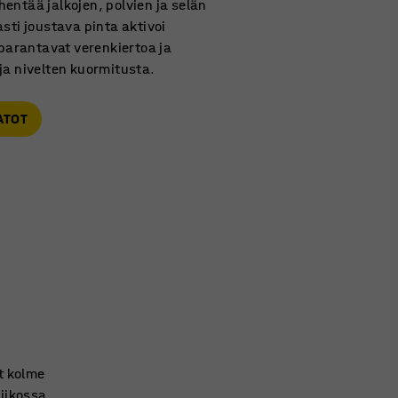
entää jalkojen, polvien ja selän
sti joustava pinta aktivoi
 parantavat verenkiertoa ja
ja nivelten kuormitusta.
ATOT
t kolme
viikossa