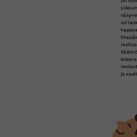
On moni
Liikkum
väsynee
voi las
happea 
lihasjä
rasitu
Säännöl
kokonai
rentou
ja vaat