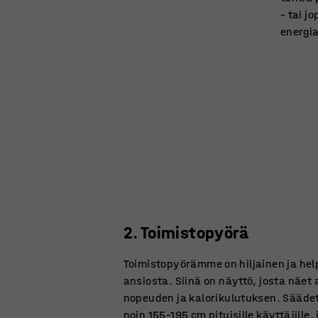
– tai 
energi
2. Toimistopyörä
Toimistopyörämme on hiljainen ja hel
ansiosta. Siinä on näyttö, josta näet
nopeuden ja kalorikulutuksen. Säädet
noin 155–195 cm pituisille käyttäjille,