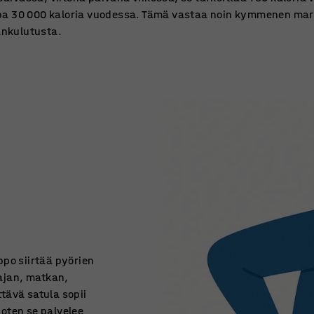
jopa 30 000 kaloria vuodessa. Tämä vastaa noin kymmenen mar
ankulutusta.
ppo siirtää pyörien
 ajan, matkan,
tävä satula sopii
 joten se palvelee