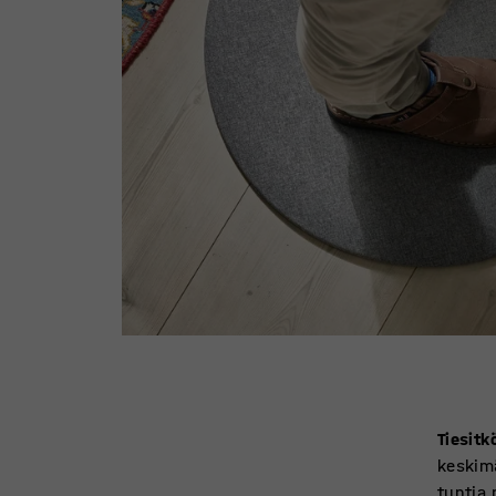
Tiesitk
keskim
tuntia 