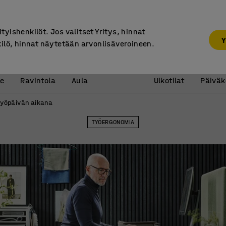
30 päivän palautusoikeus
ityishenkilöt. Jos valitset Yritys, hinnat
Y
kilö, hinnat näytetään arvonlisäveroineen.
Vastaanotto &
Koulu 
e
Ravintola
Aula
Ulkotilat
Päiväk
 työpäivän aikana
TYÖERGONOMIA