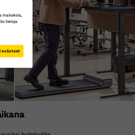
a mainoksia,
ös tietoja
i evästeet
 aikana
kausiksi työpöydän