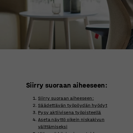
Siirry suoraan aiheeseen:
Siirry suoraan aiheeseen:
Säädettävän työpöydän hyödyt
Pysy aktiivisena työpisteellä
Aseta näyttö oikein niskakivun
välttämiseksi