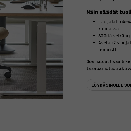
Näin säädät tuoli
Istu jalat tukev
kulmassa.
Säädä selkänoj
Aseta käsinojat
rennosti.
Jos haluat lisää liike
tasapainotuoli
aktivo
LÖYDÄ SINULLE SO