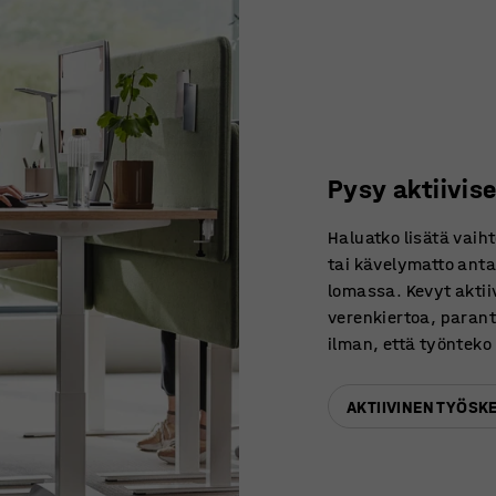
Pysy aktiivise
Haluatko lisätä vai
tai kävelymatto anta
lomassa. Kevyt aktii
verenkiertoa, parant
ilman, että työnteko
AKTIIVINEN TYÖSKE