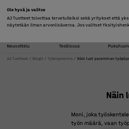
Ilman ALV
Ole hyvä ja valitse
AJ Tuotteet toivottaa tervetulleiksi sekä yritykset että yks
näytetään ilman arvonlisäveroa. Jos valitset Yksityishen
Toimisto &
Varasto &
Neuvottelu
Teollisuus
Pukuhuon
AJ Tuotteet
Blogit
Työergonomia
Näin luot paremman työpöy
Näin 
Moni, joka työskentele
työn määrä, vaan työpi