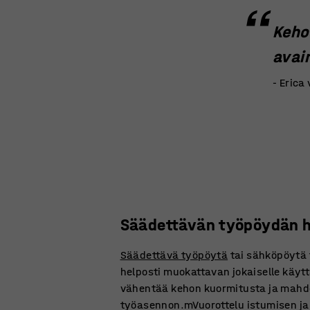
Keho
avai
- Erica
Säädettävän työpöydän 
Säädettävä työpöytä
tai sähköpöytä 
helposti muokattavan jokaiselle käytt
vähentää kehon kuormitusta ja mahd
työasennon.mVuorottelu istumisen ja 