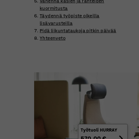
Vähennä käsien ja ranteiden
kuormitusta
Täydennä työpiste oikeilla
lisävarusteilla
Pidä liikuntataukoja pitkin päivää
Yhteenveto
Työtuoli HURRAY
570,00 €