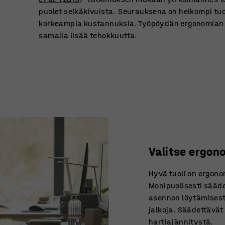
puolet selkäkivuista. Seurauksena on heikompi tu
korkeampia kustannuksia. Työpöydän ergonomian
samalla lisää tehokkuutta.
Valitse ergon
Hyvä tuoli on ergon
Monipuolisesti sääde
asennon löytämisestä
jalkoja. Säädettävät
hartiajännitystä.