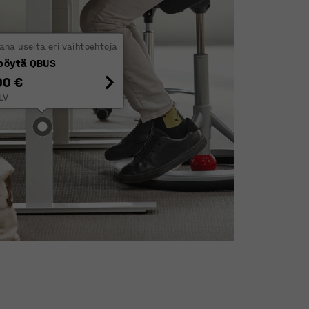
na useita eri vaihtoehtoja
pöytä QBUS
00 €
LV