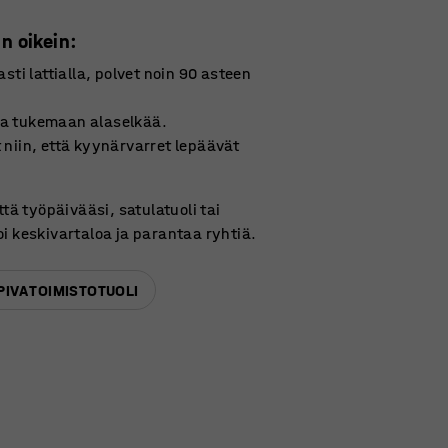
n oikein:
asti lattialla, polvet noin 90 asteen
a tukemaan alaselkää.
 niin, että kyynärvarret lepäävät
ttä työpäivääsi, satulatuoli tai
i keskivartaloa ja parantaa ryhtiä.
PIVA TOIMISTOTUOLI