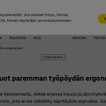
30 päivän palautusoikeus
ityishenkilöt. Jos valitset Yritys, hinnat
Y
kilö, hinnat näytetään arvonlisäveroineen.
Vastaanotto &
Koulu 
e
Ravintola
Aula
Ulkotilat
Päiväk
dän ergonomian
TYÖERGONOMIA
luot paremman työpöydän ergo
e tietokoneella, kokee arjessa kipuja ja jännityksi
ste, jota ei ole säädetty käyttäjälle sopivaksi. 