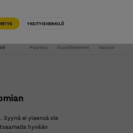
010 32 888 50
info@ajtuotteet.fi
RITYS
YKSITYISHENKILÖ
&
Pyydä
oti
Palvelut
Suosittelemme
tarjous
nomian
ä. Syynä ei yleensä ole
Satsaamalla hyvään