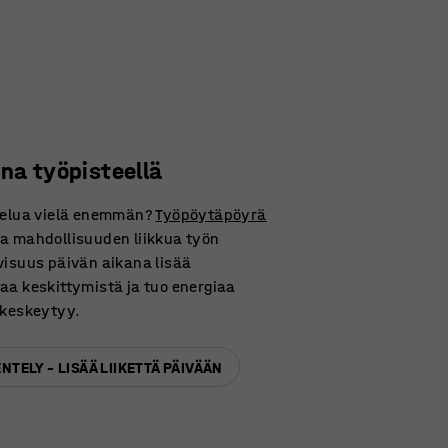
na työpisteellä
htelua vielä enemmän?
Työpöytäpöyrä
a mahdollisuuden liikkua työn
visuus päivän aikana lisää
aa keskittymistä ja tuo energiaa
 keskeytyy.
NTELY – LISÄÄ LIIKETTÄ PÄIVÄÄN