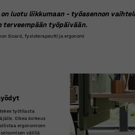
 on luotu liikkumaan – työasennon vaihtel
n terveempään työpäivään.
 von Sicard, fysioterapeutti ja ergonomi
hyödyt
tekee työtilasta
äjälle. Oikea korkeus
ollistaa ergonomisen
seisomisen välillä