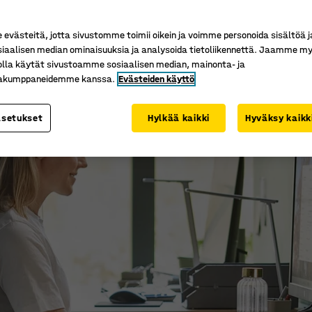
 – säädettäviin toimistotuoleihin, sähköpöytiin j
it pienentää kuormitusvammojen ja epämukavuuden r
västeitä, jotta sivustomme toimii oikein ja voimme personoida sisältöä j
vin suunniteltu ergonominen työympäristö kuuluu
siaalisen median ominaisuuksia ja analysoida tietoliikennettä. Jaamme my
olla käytät sivustoamme sosiaalisen median, mainonta- ja
kakumppaneidemme kanssa.
Evästeiden käyttö
asetukset
Hylkää kaikki
Hyväksy kaikk