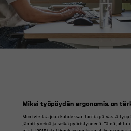
Miksi työpöydän ergonomia on tär
Moni viettää jopa kahdeksan tuntia päivässä työpö
jännittyneinä ja selkä pyöristyneenä. Tämä johtaa 
et al. (2015
) -tutkimuksen mukaan yli kolmannes toi