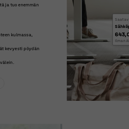
ttä ja tuo enemmän
Saatava
Sähkö
643,
steen kulmassa,
Ilman A
ät kevyesti pöydän
välein.