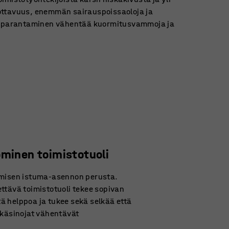
ottavuus, enemmän sairauspoissaoloja ja
 parantaminen vähentää kuormitusvammoja ja
ominen toimistotuoli
omisen istuma-asennon perusta.
ttävä toimistotuoli tekee sopivan
 helppoa ja tukee sekä selkää että
 käsinojat vähentävät