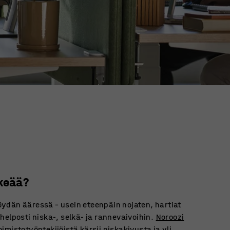
keää?
ydän ääressä – usein eteenpäin nojaten, hartiat
helposti niska-, selkä- ja rannevaivoihin.
Noroozi
mistotyöntekijöistä kärsii niskakivusta ja yli