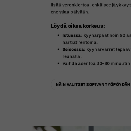
lisää verenkiertoa, ehkäisee jäykkyy
energiaa päivään.
Löydä oikea korkeus:
Istuessa:
kyynärpäät noin 90 a
hartiat rentoina.
Seisoessa:
kyynärvarret lepääv
reunalla.
Vaihda asentoa 30–60 minuutin 
NÄIN VALITSET SOPIVAN TYÖPÖYDÄN