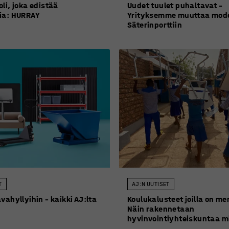
li, joka edistää
Uudet tuulet puhaltavat –
ia: HURRAY
Yrityksemme muuttaa mode
Säterinporttiin
T
AJ:N UUTISET
vahyllyihin – kaikki AJ:lta
Koulukalusteet joilla on me
Näin rakennetaan
hyvinvointiyhteiskuntaa m