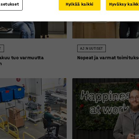
asetukset
Hylkää kaikki
Hyväksy kaikk
T
AJ:N UUTISET
akuu tuo varmuutta
Nopeat ja varmat toimituks
n