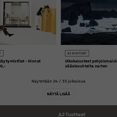
T
AJ:N UUTISET
äytymistilat - Hinnat
Ulkokalusteet pohjoismaisi
0,-
sääolosuhteita varten
Näytetään 24 / 33 julkaisua
NÄYTÄ LISÄÄ
AJ Tuotteet