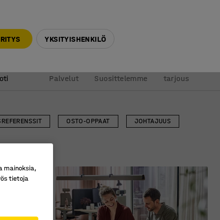
010 32 888 50
info@ajtuotteet.fi
RITYS
YKSITYISHENKILÖ
&
Pyydä
oti
Palvelut
Suosittelemme
tarjous
SREFERENSSIT
OSTO-OPPAAT
JOHTAJUUS
a mainoksia,
ös tietoja