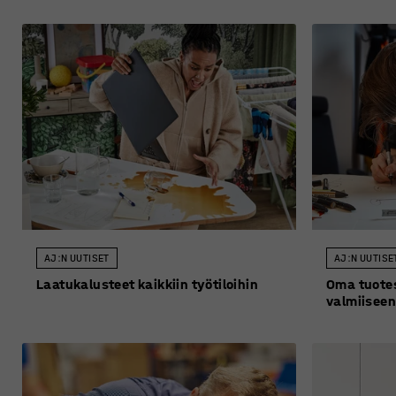
AJ:N UUTISET
AJ:N UUTISE
Laatukalusteet kaikkiin työtiloihin
Oma tuotes
valmiiseen