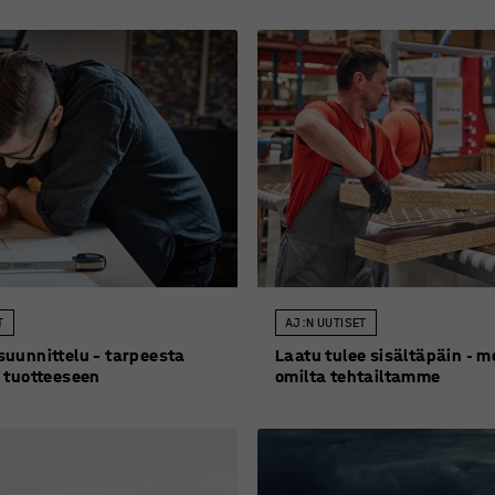
T
AJ:N UUTISET
uunnittelu – tarpeesta
Laatu tulee sisältäpäin - m
 tuotteeseen
omilta tehtailtamme