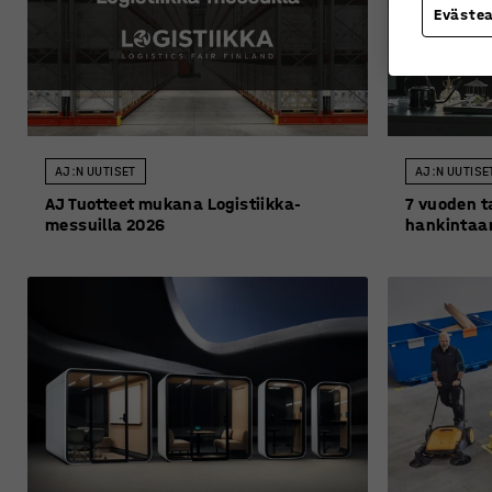
Eväste
AJ:N UUTISET
AJ:N UUTISE
AJ Tuotteet mukana Logistiikka-
7 vuoden t
messuilla 2026
hankintaa