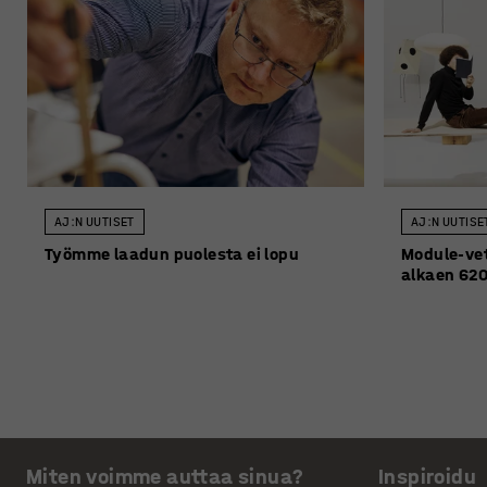
AJ:N UUTISET
AJ:N UUTISE
Työmme laadun puolesta ei lopu
Module-vet
alkaen 620
Miten voimme auttaa sinua?
Inspiroidu