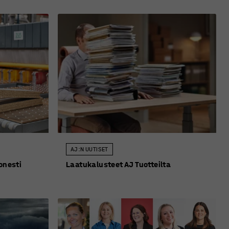
AJ:N UUTISET
onesti
Laatukalusteet AJ Tuotteilta