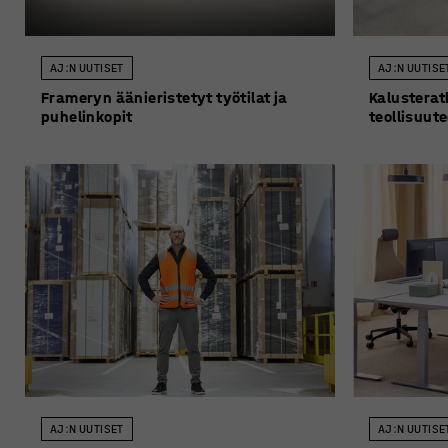
AJ:N UUTISET
AJ:N UUTISE
Frameryn äänieristetyt työtilat ja
Kalusterat
puhelinkopit
teollisuut
AJ:N UUTISET
AJ:N UUTISE