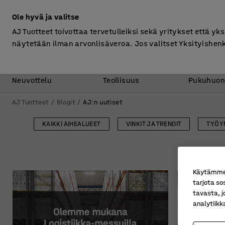
Ilman ALV
Ole hyvä ja valitse
AJ Tuotteet toivottaa tervetulleiksi sekä yritykset että yks
näytetään ilman arvonlisäveroa. Jos valitset Yksityishen
Toimisto &
Varasto &
Neuvottelu
Teollisuus
Pukuhuon
AJ Tuotteet
Blogit
AJ:n uutiset
KAIKKI AIHEALUEET
VINKIT JA TRENDIT
TYÖY
Käytämme e
tarjota so
tavasta, j
analytiik