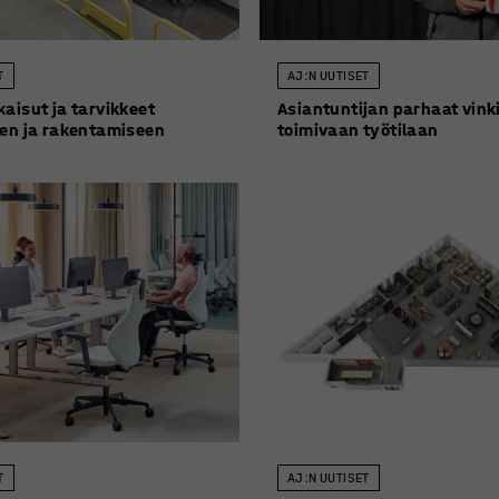
T
AJ:N UUTISET
kaisut ja tarvikkeet
Asiantuntijan parhaat vink
een ja rakentamiseen
toimivaan työtilaan
T
AJ:N UUTISET