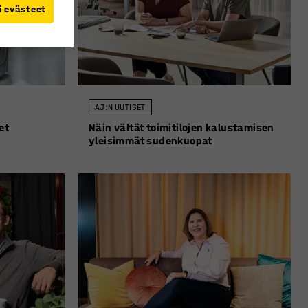
i evästeet
AJ:N UUTISET
et
Näin vältät toimitilojen kalustamisen
yleisimmät sudenkuopat