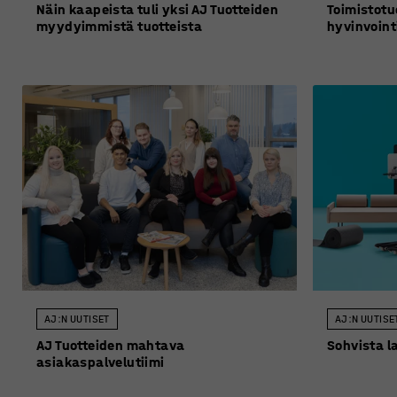
Näin kaapeista tuli yksi AJ Tuotteiden
Toimistotuo
myydyimmistä tuotteista
hyvinvoint
AJ:N UUTISET
AJ:N UUTISE
AJ Tuotteiden mahtava
Sohvista la
asiakaspalvelutiimi