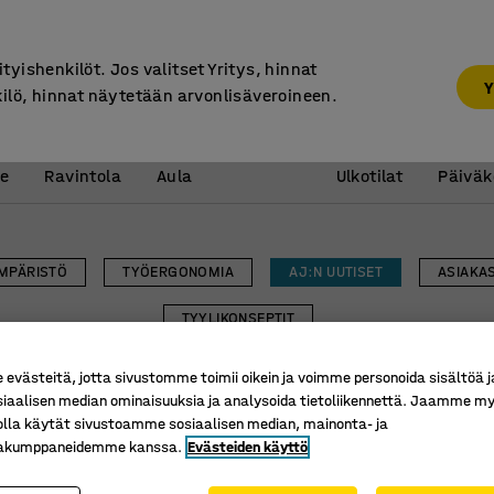
30 päivän palautusoikeus
ityishenkilöt. Jos valitset Yritys, hinnat
Y
kilö, hinnat näytetään arvonlisäveroineen.
Vastaanotto &
Koulu 
e
Ravintola
Aula
Ulkotilat
Päiväk
MPÄRISTÖ
TYÖERGONOMIA
AJ:N UUTISET
ASIAKA
TYYLIKONSEPTIT
västeitä, jotta sivustomme toimii oikein ja voimme personoida sisältöä j
siaalisen median ominaisuuksia ja analysoida tietoliikennettä. Jaamme my
olla käytät sivustoamme sosiaalisen median, mainonta- ja
kakumppaneidemme kanssa.
Evästeiden käyttö