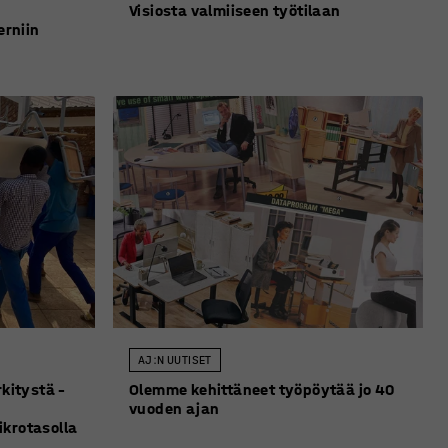
Visiosta valmiiseen työtilaan
rniin
AJ:N UUTISET
rkitystä –
Olemme kehittäneet työpöytää jo 40
vuoden ajan
ikrotasolla