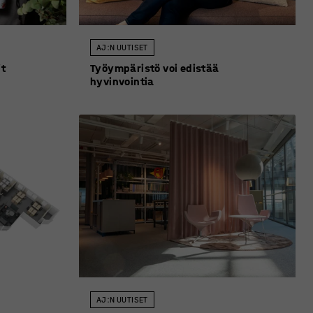
AJ:N UUTISET
it
Työympäristö voi edistää
hyvinvointia
AJ:N UUTISET