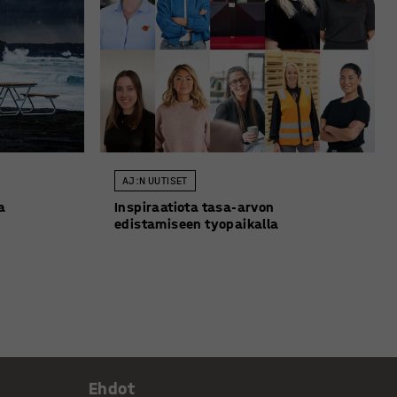
AJ:N UUTISET
a
Inspiraatiota tasa-arvon
edistamiseen tyopaikalla
Ehdot